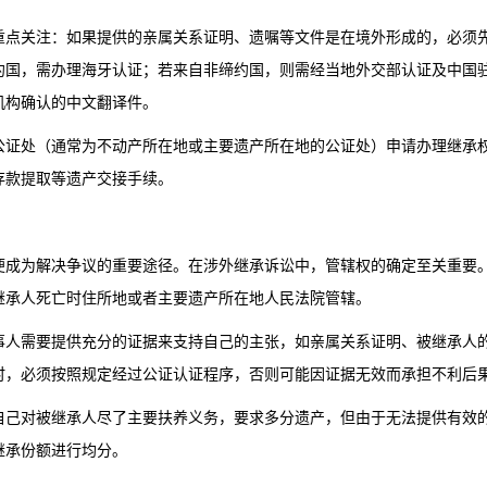
重点关注：如果提供的亲属关系证明、遗嘱等文件是在境外形成的，必须
约国，需办理海牙认证；若来自非缔约国，则需经当地外交部认证及中国
机构确认的中文翻译件。
公证处（通常为不动产所在地或主要遗产所在地的公证处）申请办理继承
存款提取等遗产交接手续。
便成为解决争议的重要途径。在涉外继承诉讼中，管辖权的确定至关重要
继承人死亡时住所地或者主要遗产所在地人民法院管辖。
事人需要提供充分的证据来支持自己的主张，如亲属关系证明、被继承人
时，必须按照规定经过公证认证程序，否则可能因证据无效而承担不利后
自己对被继承人尽了主要扶养义务，要求多分遗产，但由于无法提供有效
继承份额进行均分。