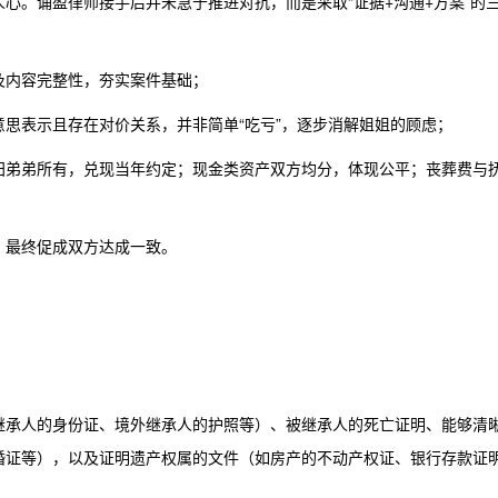
心。诵盈律师接手后并未急于推进对抗，而是采取“证据+沟通+方案”的
及内容完整性，夯实案件基础；
思表示且存在对价关系，并非简单“吃亏”，逐步消解姐姐的顾虑；
归弟弟所有，兑现当年约定；现金类资产双方均分，体现公平；丧葬费与
，最终促成双方达成一致。
继承人的身份证、境外继承人的护照等）、被继承人的死亡证明、能够清
婚证等），以及证明遗产权属的文件（如房产的不动产权证、银行存款证