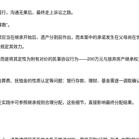
履行，沟通无果后，最终走上诉讼之路。
算数”。
常应当在继承开始后、遗产分割前作出，而本案中的承诺发生在父母尚在
接规定其效力。
，而是将其定性为附有对价的民事协议行为——200万元与放弃房产继承权
丧葬费、抚恤金的性质认定等问题：银行存款、理财、基金需逐一调取确
在实践中可参照继承规则合理分配，这些细节，直接影响最终分配结果。