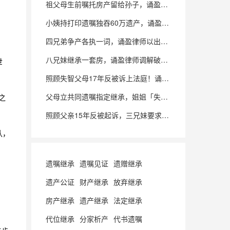
祖父母生前嘱托房产留给孙子，诵盈律师巧调解助当事人锁定房屋产权
小姨持打印遗嘱独吞60万遗产，诵盈律师力破其漏洞，为外孙夺回一半
四兄弟争产各执一词，诵盈律师以出资事实为依据，助当事人保住朝阳房屋
八兄妹继承一套房，诵盈律师调解破局，为当事人争取57%房产份额
世
照顾失智父母17年反被诉上法庭！诵盈律师力证主要扶养，为当事人争取多分
父母立共同遗嘱指定继承，姐姐「失联阻挠」，诵盈律师助当事人顺利继承
之
照顾父亲15年反被起诉，三兄妹要求分房！诵盈律师力证赠与有效，两审全胜
认，
遗嘱继承
遗嘱见证
遗赠继承
遗产公证
财产继承
放弃继承
房产继承
遗产继承
法定继承
代位继承
分家析产
代书遗嘱