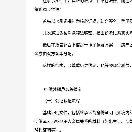
在家事案件中，真正的难点往往不在法律，而在人
策略稳步推进：
首先以《承诺书》为核心证据，结合签名、手印
其次通过多轮沟通释法明理，指出该承诺系真实意
最后在法官配合下搭建一揽子调解方案——房产
金亦由双方各半分配。
这样的结构，既尊重历史约定，也兼顾现实利益
03.涉外继承实务指南
（一）公证认证流程
基础证明文件，包括继承人的身份证明（如境内
明继承人与被继承人亲属关系的材料（如出生证、结
股权证明等）。