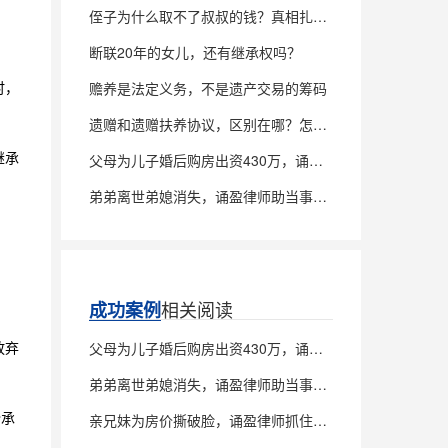
侄子为什么取不了叔叔的钱？真相扎心了
断联20年的女儿，还有继承权吗？
时，
赡养是法定义务，不是遗产交易的筹码
遗赠和遗赠扶养协议，区别在哪？怎么签才稳？
继承
父母为儿子婚后购房出资430万，诵盈律师助当事人追回全部款项
弟弟离世弟媳消失，诵盈律师助当事人诉讼确权，锁定父亲房产100%继承权
相关阅读
成功案例
放弃
父母为儿子婚后购房出资430万，诵盈律师助当事人追回全部款项
弟弟离世弟媳消失，诵盈律师助当事人诉讼确权，锁定父亲房产100%继承权
份承
亲兄妹为房价撕破脸，诵盈律师抓住关键漏洞，驳回对方全部诉求