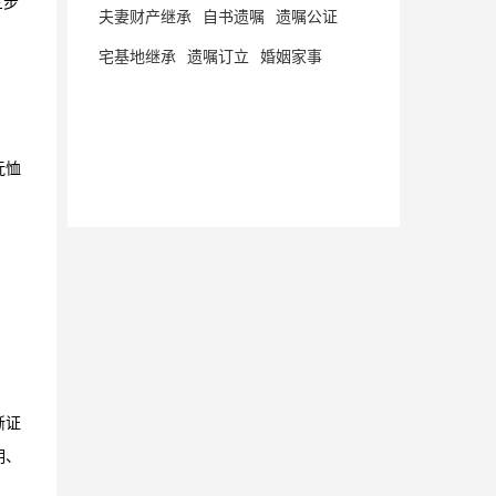
三步
夫妻财产继承
自书遗嘱
遗嘱公证
宅基地继承
遗嘱订立
婚姻家事
抚恤
晰证
明、