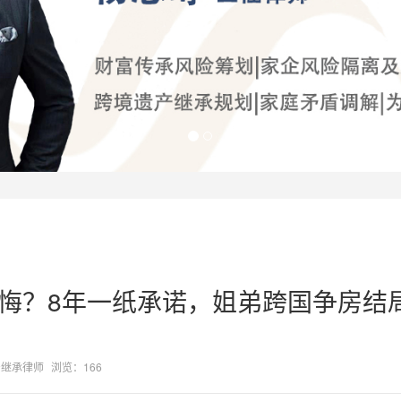
反悔？8年一纸承诺，姐弟跨国争房结
产继承律师
浏览：166