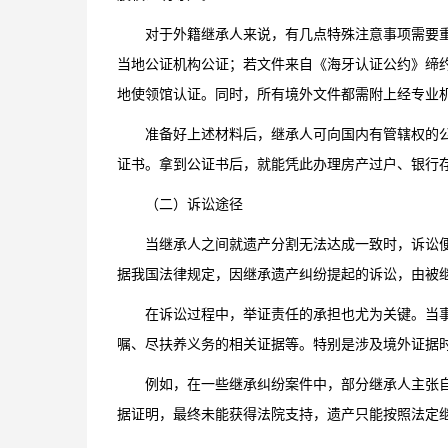
对于外籍继承人来说，有几点特殊注意事项需要
当地公证机构公证；若文件来自《海牙认证公约》缔
地使领馆认证。同时，所有境外文件都需附上经专业
准备好上述材料后，继承人可向国内有管辖权的
证书。拿到公证书后，就能凭此办理房产过户、银行
（二）诉讼途径
当继承人之间就遗产分割无法达成一致时，诉讼
据我国法律规定，因继承遗产纠纷提起的诉讼，由被
在诉讼过程中，举证责任的承担也尤为关键。当
嘱、尽扶养义务的相关证据等。特别是涉及境外证据
例如，在一些继承纠纷案件中，部分继承人主张
据证明，最终未能获得法院支持，遗产只能按照法定