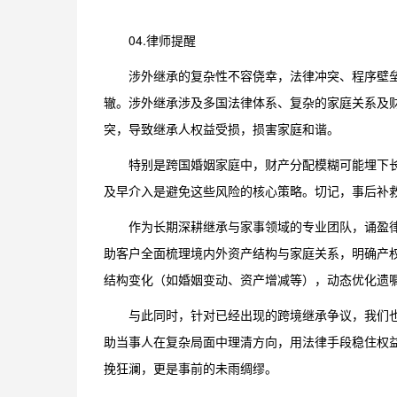
04.律师提醒
涉外继承的复杂性不容侥幸，法律冲突、程序壁
辙。涉外继承涉及多国法律体系、复杂的家庭关系及
突，导致继承人权益受损，损害家庭和谐。
特别是跨国婚姻家庭中，财产分配模糊可能埋下
及早介入是避免这些风险的核心策略。切记，事后补
作为长期深耕继承与家事领域的专业团队，诵盈
助客户全面梳理境内外资产结构与家庭关系，明确产权
结构变化（如婚姻变动、资产增减等），动态优化遗
与此同时，针对已经出现的跨境继承争议，我们
助当事人在复杂局面中理清方向，用法律手段稳住权
挽狂澜，更是事前的未雨绸缪。