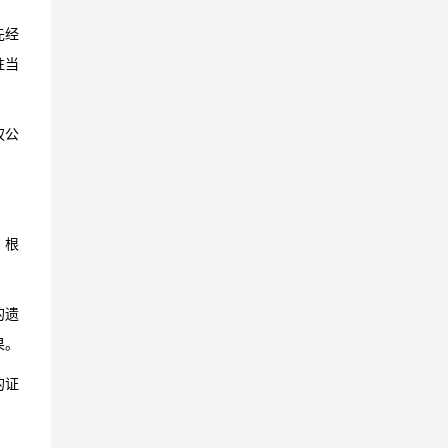
先经
驻当
权公
。根
的遗
果。
的证