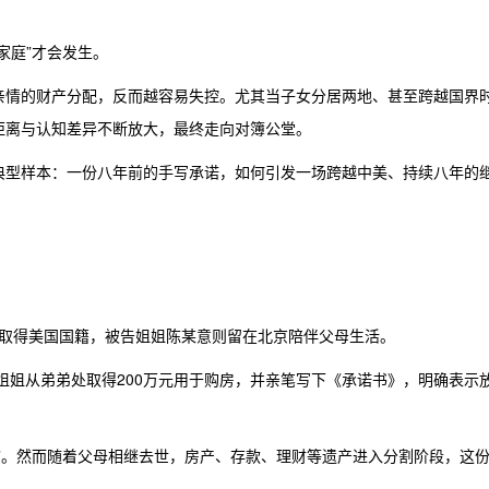
家庭”才会发生。
亲情的财产分配，反而越容易失控。尤其当子女分居两地、甚至跨越国界
距离与认知差异不断放大，最终走向对簿公堂。
典型样本：一份八年前的手写承诺，如何引发一场跨越中美、持续八年的
发展并取得美国国籍，被告姐姐陈某意则留在北京陪伴父母生活。
—姐姐从弟弟处取得200万元用于购房，并亲笔写下《承诺书》，明确表示
”。然而随着父母相继去世，房产、存款、理财等遗产进入分割阶段，这