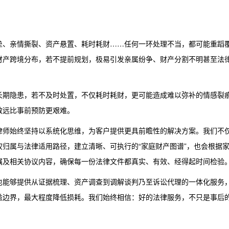
垒、亲情撕裂、资产悬置、耗时耗财……任何一环处理不当，都可能重蹈
财产跨境分布，若不提前规划，极易引发亲属纷争、财产分割不明甚至法
长期隐患，若不及时处置，不仅耗时耗财，更可能造成难以弥补的情感裂
救远比事前预防更艰难。
律师始终坚持以系统化思维，为客户提供更具前瞻性的解决方案。我们不
归属与法律适用路径，建立清晰、可执行的“家庭财产图谱”，也会根据
嘱及相关协议内容，确保每一份法律文件都真实、有效、经得起时间检验
也能够提供从证据梳理、资产调查到调解谈判乃至诉讼代理的一体化服务
益边界，最大程度降低损耗。我们始终相信：好的法律服务，不只是事后