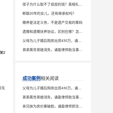
侄子为什么取不了叔叔的钱？真相扎心了
断联20年的女儿，还有继承权吗？
赡养是法定义务，不是遗产交易的筹码
遗赠和遗赠扶养协议，区别在哪？怎么签才稳？
父母为儿子婚后购房出资430万，诵盈律师助当事人追回全部款项
弟弟离世弟媳消失，诵盈律师助当事人诉讼确权，锁定父亲房产100%继承权
某2
相关阅读
成功案例
万元
父母为儿子婚后购房出资430万，诵盈律师助当事人追回全部款项
弟弟离世弟媳消失，诵盈律师助当事人诉讼确权，锁定父亲房产100%继承权
亲兄妹为房价撕破脸，诵盈律师抓住关键漏洞，驳回对方全部诉求