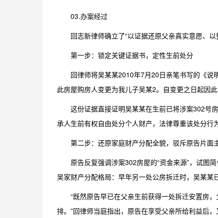
03.办案经过
回志新律师确立了“以证据还原父亲真实意愿、以
第一步：锁定关键证据书，定性生前处分
回律师将吴某某2010年7月20日亲笔书写的《
此房屋购房人变更为我儿子吴某2。自变更之日起因此
这份证据直接证明吴某某在生前已将涉案302号
承人生前有权自由处分个人财产，法律尊重该处分行
第二步：还原家庭财产分配全貌，驳斥原告片面
原告反复强调涉案302房屋的“资金来源”，试图
吴家财产分配格局：早年另一处公房拆迁时，吴某某已将
“既然原告早已在父亲生前获得一处拆迁安置房
排。”回律师当庭指出，原告在享受父亲所给利益后