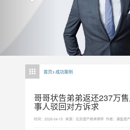
首页
>
成功案例
哥哥状告弟弟返还237万
事人驳回对方诉求
时间：2026-04-15
来源：北京遗产继承律师
作者：诵盈遗