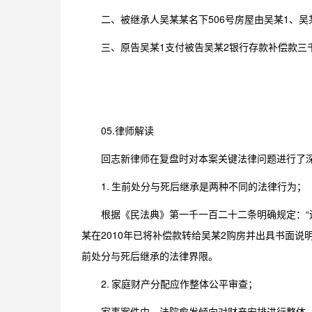
二、被继承人吴某某名下506号房屋由吴某1、吴
三、原告吴某1支付被告吴某2银行存款补偿款三
05.律师解读
回志新律师在复盘时对本案关键法律问题进行了
1. 生前处分与死后继承是两种不同的法律行为；
根据《民法典》第一千一百二十二条明确规定：“
某在2010年已将补偿款转给吴某2购房并出具书面
前处分与死后继承的法律界限。
2. 家庭财产分配应作整体公平审查；
家事案件中，法院愈发倾向对财产安排进行整体、