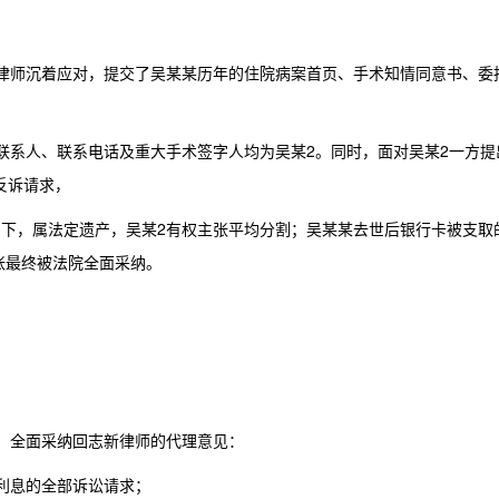
回律师沉着应对，提交了吴某某历年的住院病案首页、手术知情同意书、委
属联系人、联系电话及重大手术签字人均为吴某2。同时，面对吴某2一方提
等反诉请求，
名下，属法定遗产，吴某2有权主张平均分割；吴某某去世后银行卡被支取
张最终被法院全面采纳。
决，全面采纳回志新律师的代理意见：
及利息的全部诉讼请求；