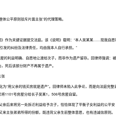
整体公平原则驳斥片面主张”的代理策略。
说明》作为关键证据提交法庭。该《说明》载明：“本人吴某某……现我自愿
引发的纠纷及法律责任，均由我本人自行承担。”
房屋的利益明确、自愿地让渡给次子，而非作为遗产留存。回律师强调：
为，死后该部分财产不再属于遗产。
主张
简化为“用父亲的钱买房就是遗产”。回律师未陷入此争论，而是向法庭完整
1101号房屋分给长子吴某1，506号房屋自留。
，父亲后来将另一处拆迁利益给予次子，恰恰体现了平衡子女利益的公平安
，又来主张弟弟所得的份额，既违背父亲生前整体意愿，也有违诚信原则。