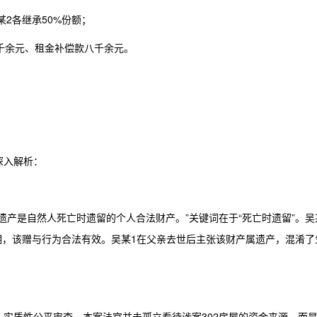
某2各继承50%份额；
千余元、租金补偿款八千余元。
深入解析：
遗产是自然人死亡时遗留的个人合法财产。”关键词在于“死亡时遗留”。吴
说明，该赠与行为合法有效。吴某1在父亲去世后主张该财产属遗产，混淆了
实质性公平审查。本案法官并未孤立看待涉案302房屋的资金来源，而