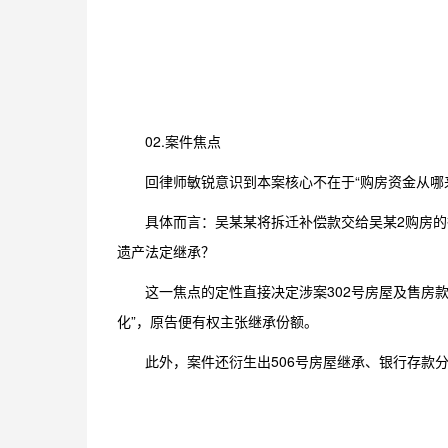
02.案件焦点
回律师敏锐意识到本案核心不在于“购房资金从哪
具体而言：吴某某将拆迁补偿款交给吴某2购房
遗产法定继承？
这一焦点的定性直接决定涉案302号房屋及售房款
化”，原告便有权主张继承份额。
此外，案件还衍生出506号房屋继承、银行存款