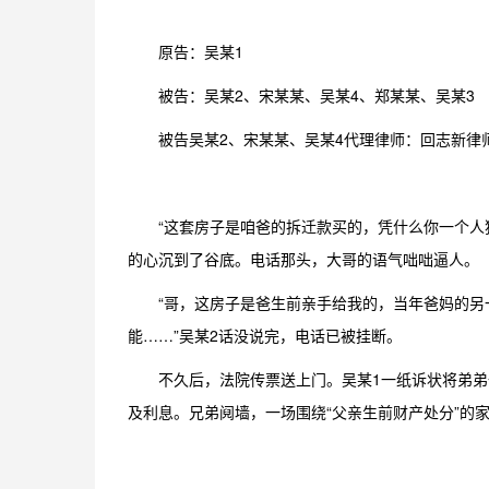
原告：吴某1
被告：吴某2、宋某某、吴某4、郑某某、吴某3
被告吴某2、宋某某、吴某4代理律师：回志新律
“这套房子是咱爸的拆迁款买的，凭什么你一个人独
的心沉到了谷底。电话那头，大哥的语气咄咄逼人。
“哥，这房子是爸生前亲手给我的，当年爸妈的
能……”吴某2话没说完，电话已被挂断。
不久后，法院传票送上门。吴某1一纸诉状将弟弟
及利息。兄弟阋墙，一场围绕“父亲生前财产处分”的