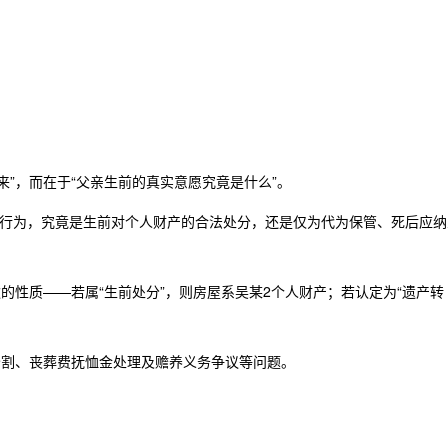
来”，而在于“父亲生前的真实意愿究竟是什么”。
的行为，究竟是生前对个人财产的合法处分，还是仅为代为保管、死后应纳
的性质——若属“生前处分”，则房屋系吴某2个人财产；若认定为“遗产转
分割、丧葬费抚恤金处理及赡养义务争议等问题。