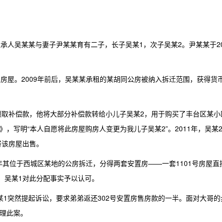
承人吴某某与妻子尹某某育有二子，长子吴某1，次子吴某2。尹某某于20
号房屋。2009年前后，吴某某承租的某胡同公房被纳入拆迁范围，获得货
并领取补偿款，他将大部分补偿款转给小儿子吴某2，用于购买了丰台区某小
明》，写明“本人自愿将此房屋购房人变更为我儿子吴某2”。2011年，吴某
将该房屋出售。
其位于西城区某地的公房拆迁，分得两套安置房——一套1101号房屋直
下。吴某1对此分配事实予以认可。
，吴某1突然提起诉讼，要求弟弟返还302号安置房售房款的一半。面对大哥的
理此案。