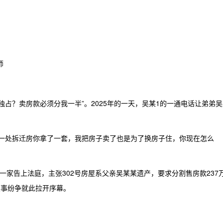
师
占？卖房款必须分我一半”。2025年的一天，吴某1的一通电话让弟弟吴
另一处拆迁房你拿了一套，我把房子卖了也是为了换房子住，你现在怎么
一家告上法庭，主张302号房屋系父亲吴某某遗产，要求分割售房款237
家事纷争就此拉开序幕。