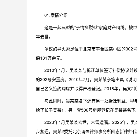
01.案情介绍
这是一起典型的“亲情撕裂型”家庭财产纠纷。被继
年去世。
争议的导火索是位于北京市丰台区某小区的302
偿131万余元。
2010年4月，吴某某与拆迁单位签订补偿协议
的302号安置房。2010年7月，吴某某亲笔出具《说
自己名义签约购房并取得产权登记。2018年，吴某2
与此同时，吴某某名下还有另一处拆迁利益：早年
给了长子吴某1，另一套506号房屋登记在吴某某名
2023年4月吴某某去世，未留遗嘱。2025年
步紧逼，吴某2委托北京诵盈律师事务所回志新律师代