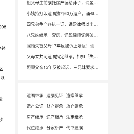
祖父母生前嘱托房产留给孙子，诵盈律师巧调解助当事人锁定房屋产权
小姨持打印遗嘱独吞60万遗产，诵盈律师力破其漏洞，为外孙夺回一半
四兄弟争产各执一词，诵盈律师以出资事实为依据，助当事人保住朝阳房屋
08
八兄妹继承一套房，诵盈律师调解破局，为当事人争取57%房产份额
照顾失智父母17年反被诉上法庭！诵盈律师力证主要扶养，为当事人争取多分
币补
父母立共同遗嘱指定继承，姐姐「失联阻挠」，诵盈律师助当事人顺利继承
照顾父亲15年反被起诉，三兄妹要求分房！诵盈律师力证赠与有效，两审全胜
区
2以
遗嘱继承
遗嘱见证
遗赠继承
接
遗产公证
财产继承
放弃继承
房产继承
遗产继承
法定继承
步
代位继承
分家析产
代书遗嘱