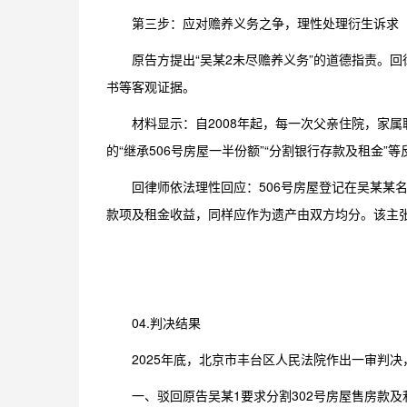
第三步：应对赡养义务之争，理性处理衍生诉求
原告方提出“吴某2未尽赡养义务”的道德指责。
书等客观证据。
材料显示：自2008年起，每一次父亲住院，家
的“继承506号房屋一半份额”“分割银行存款及租金”
回律师依法理性回应：506号房屋登记在吴某某
款项及租金收益，同样应作为遗产由双方均分。该主
04.判决结果
2025年底，北京市丰台区人民法院作出一审判
一、驳回原告吴某1要求分割302号房屋售房款