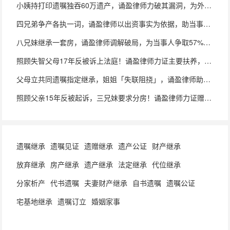
小姨持打印遗嘱独吞60万遗产，诵盈律师力破其漏洞，为外孙夺回一半
四兄弟争产各执一词，诵盈律师以出资事实为依据，助当事人保住朝阳房屋
八兄妹继承一套房，诵盈律师调解破局，为当事人争取57%房产份额
照顾失智父母17年反被诉上法庭！诵盈律师力证主要扶养，为当事人争取多分
父母立共同遗嘱指定继承，姐姐「失联阻挠」，诵盈律师助当事人顺利继承
照顾父亲15年反被起诉，三兄妹要求分房！诵盈律师力证赠与有效，两审全胜
遗嘱继承
遗嘱见证
遗赠继承
遗产公证
财产继承
放弃继承
房产继承
遗产继承
法定继承
代位继承
分家析产
代书遗嘱
夫妻财产继承
自书遗嘱
遗嘱公证
宅基地继承
遗嘱订立
婚姻家事