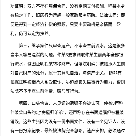
功证明：双方不存在雇佣合同、没有定期支付报酬、程某本身
有稳定工作、照顾行为远超一般家政服务范畴。法律认同：即
便是得到一定经济补偿的照顾，只要主要动机是亲情而非盈
利，仍可认定为扶养。
第三，继承案件只审查遗产，不审查生前流水。这是很多
当事人容易混淆的问题。仲某3要求调取仲某生前两年全部银
行流水，试图证明程某转移财产。但法院明确：被继承人生前
对自己财产的处分，属于其意思自治，与遗产无关。 除非有
证据证明被继承人系受欺诈、胁迫或丧失民事行为能力，否则
法院不予审查生前消费、赠与等行为。
第四，口头协议、未见证的遗嘱不会被认可。仲某3声称
仲某曾口头约定“房屋归弟弟”，还声称存在书面遗嘱但被程某
销毁。这些主张因为没有一份书面文件、没有一个见证人、没
有一份报案记录，最终被法院完全忽略。遗产安排，必须通过