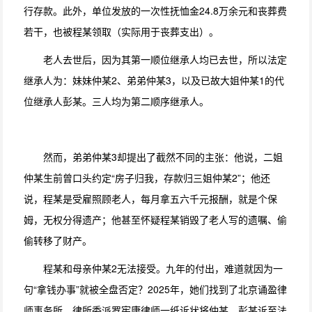
行存款。此外，单位发放的一次性抚恤金24.8万余元和丧葬费
若干，也被程某领取（实际用于丧葬支出）。
老人去世后，因为其第一顺位继承人均已去世，所以法定
继承人为：妹妹仲某2、弟弟仲某3，以及已故大姐仲某1的代
位继承人彭某。三人均为第二顺序继承人。
然而，弟弟仲某3却提出了截然不同的主张：他说，二姐
仲某生前曾口头约定“房子归我，存款归三姐仲某2”；他还
说，程某是受雇照顾老人，每月拿五六千元报酬，就是个保
姆，无权分得遗产；他甚至怀疑程某销毁了老人写的遗嘱、偷
偷转移了财产。
程某和母亲仲某2无法接受。九年的付出，难道就因为一
句“拿钱办事”就被全盘否定？2025年，她们找到了北京诵盈律
师事务所，律所委派罗宪康律师一纸诉状将仲某、彭某诉至法