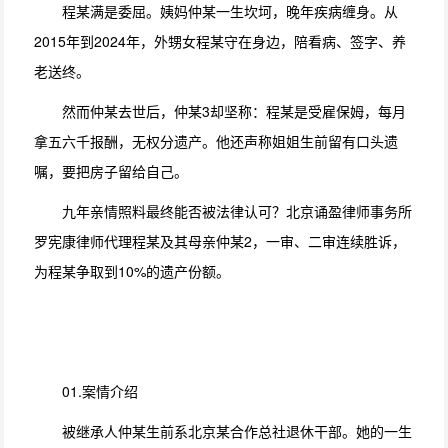
程某满是委屈。姨妈仲某一生坎坷，晚年疾病缠身。从
2015年到2024年，外甥女程某守在身边，陪看病、签字、养
老送终。
然而仲某去世后，仲某3却坚称：程某是受雇保姆，每月
拿五六千报酬，无权分遗产。他还声称姐姐生前留有口头遗
嘱，要把房子留给自己。
九年亲情照料最终能否被法律认可？北京诵盈律师事务所
罗宪康律师代理程某及其母亲仲某2，一审、二审连续胜诉，
为程某争取到10%的遗产份额。
01.案情介绍
被继承人仲某生前系北京某合作总社退休干部。她的一生