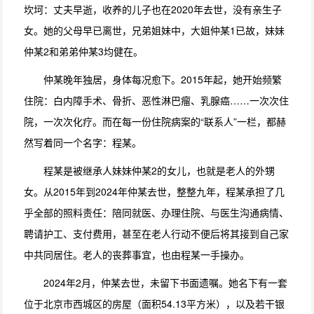
坎坷：丈夫早逝，收养的儿子也在2020年去世，没有亲生子
女。她的父母早已离世，兄弟姐妹中，大姐仲某1已故，妹妹
仲某2和弟弟仲某3均健在。
仲某晚年独居，身体每况愈下。2015年起，她开始频繁
住院：白内障手术、骨折、恶性淋巴瘤、乳腺癌……一次次住
院，一次次化疗。而在每一份住院病案的“联系人”一栏，都赫
然写着同一个名字：程某。
程某是被继承人妹妹仲某2的女儿，也就是老人的外甥
女。从2015年到2024年仲某去世，整整九年，程某承担了几
乎全部的照料责任：陪同就医、办理住院、与医生沟通病情、
聘请护工、支付费用，甚至在老人行动不便后将其接到自己家
中共同居住。老人的丧葬事宜，也由程某一手操办。
2024年2月，仲某去世，未留下书面遗嘱。她名下有一套
位于北京市西城区的房屋（面积54.13平方米），以及若干银