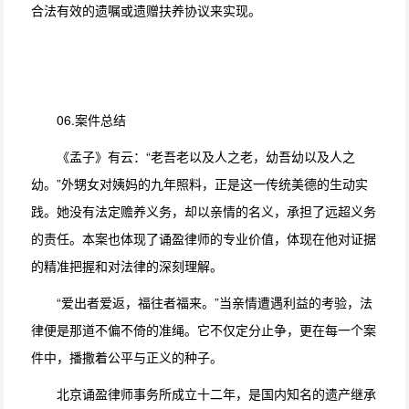
合法有效的遗嘱或遗赠扶养协议来实现。
06.案件总结
《孟子》有云：“老吾老以及人之老，幼吾幼以及人之
幼。”外甥女对姨妈的九年照料，正是这一传统美德的生动实
践。她没有法定赡养义务，却以亲情的名义，承担了远超义务
的责任。本案也体现了诵盈律师的专业价值，体现在他对证据
的精准把握和对法律的深刻理解。
“爱出者爱返，福往者福来。”当亲情遭遇利益的考验，法
律便是那道不偏不倚的准绳。它不仅定分止争，更在每一个案
件中，播撒着公平与正义的种子。
北京诵盈律师事务所成立十二年，是国内知名的遗产继承