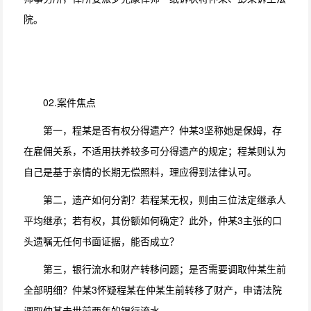
院。
02.案件焦点
第一，程某是否有权分得遗产？仲某3坚称她是保姆，存
在雇佣关系，不适用扶养较多可分得遗产的规定；程某则认为
自己是基于亲情的长期无偿照料，理应得到法律认可。
第二，遗产如何分割？若程某无权，则由三位法定继承人
平均继承；若有权，其份额如何确定？此外，仲某3主张的口
头遗嘱无任何书面证据，能否成立？
第三，银行流水和财产转移问题；是否需要调取仲某生前
全部明细？仲某3怀疑程某在仲某生前转移了财产，申请法院
调取仲某去世前两年的银行流水。