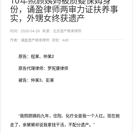
10年照顾姨妈被质疑保姆身
份，诵盈律师两审力证扶养事
实，外甥女终获遗产
时间：2026-04-29
来源：北京遗产继承律师
作者：诵盈遗产继承律师
浏览：445
原告：程某、仲某2
原告代理律师：罗宪康律师
被告：仲某3、彭某
“我照顾姨妈九年，住院、化疗全是我一个人扛。现在她
走了，亲舅舅却说我拿钱干活，不配分遗产。”