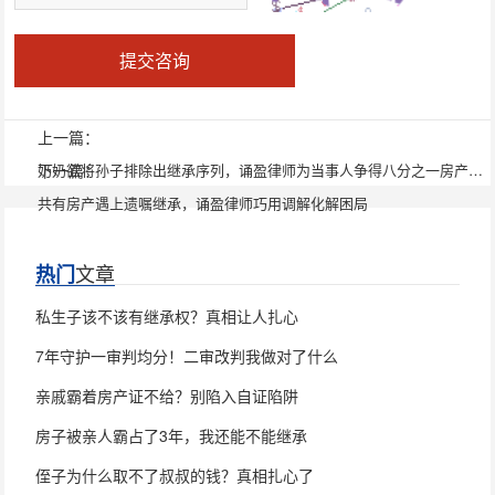
提交咨询
上一篇：
下一篇：
奶奶欲将孙子排除出继承序列，诵盈律师为当事人争得八分之一房产份额
共有房产遇上遗嘱继承，诵盈律师巧用调解化解困局
文章
热门
私生子该不该有继承权？真相让人扎心
7年守护一审判均分！二审改判我做对了什么
亲戚霸着房产证不给？别陷入自证陷阱
房子被亲人霸占了3年，我还能不能继承
侄子为什么取不了叔叔的钱？真相扎心了