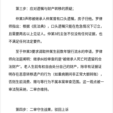
第三步：应对遗嘱与财产转移的质疑；
仲某3声称被继承人仲某曾有口头遗嘱，房子归他。罗律
师指出：根据《民法典》，口头遗嘱只能在危急情况下订立，
且需要两名以上见证人。仲某3的主张不仅没有任何证据，也
不满足任何法定要件。
至于仲某3要求调取仲某生前数年银行流水的申请，罗律
师向法庭阐明：继承纠纷审查的是“被继承人死亡时遗留的合
法财产”。老人生前有权自由处分自己的财产，除非有证据证
明存在恶意转移遗产的行为（如重病期间非正常大额转账），
否则生前消费、赠与等行为不属本案审查范围。这一观点被一
审法院采纳，二审亦维持。
第四步：二审守住战果，驳回上诉