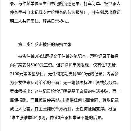
录、与仲某单位医生和书记的沟通记录、打车订单、被继承人
仲某手书（未记载支付给程某的劳务报酬），并有邻居出庭证
明二人共同居住、程某日常搀扶。
第二步：反击被告的保姆主张
被告仲某3向法庭提交了仲某的笔记本，声称记录了每月
向程某支付5000元工资。但罗律师审阅发现：仅有住7天给
7100元等零星条目，无任何定期支付5000元的记录；内容多
为亲友往来及对弟弟的不满；无一笔款项标注工资或劳务费。
罗律师指出：这些记录恰恰证明是基于亲情的生活补贴，而非
雇佣报酬。而且被告仲某3从未提供任何书面合同、转账记录
或证人证言。其主张纯属单方猜测，无任何证据支撑。根据
“谁主张谁举证”原则，仲某3应承担举证不能的后果。