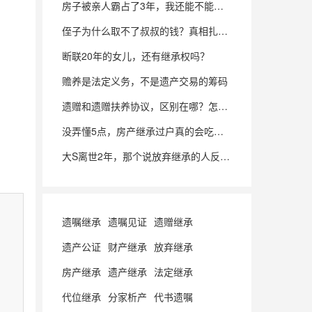
房子被亲人霸占了3年，我还能不能继承
侄子为什么取不了叔叔的钱？真相扎心了
断联20年的女儿，还有继承权吗？
赡养是法定义务，不是遗产交易的筹码
遗赠和遗赠扶养协议，区别在哪？怎么签才稳？
没弄懂5点，房产继承过户真的会吃大亏
大S离世2年，那个说放弃继承的人反悔了
遗嘱继承
遗嘱见证
遗赠继承
遗产公证
财产继承
放弃继承
房产继承
遗产继承
法定继承
代位继承
分家析产
代书遗嘱