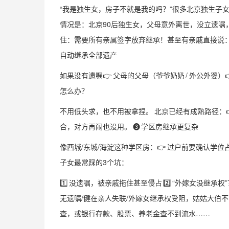
“我是独生女，房子不就是我的吗？”很多北京独生子
情况是：北京90后独生女，父母意外离世，没立遗嘱，
住：需要所有亲属签字放弃继承！甚至有亲戚直接说：“
自动继承全部遗产
如果没有遗嘱👉 父母的父母（爷爷奶奶 / 外公外婆
怎么办？
不用低头求，也不用被拿捏。 北京已经有成熟路径：
合，对方再闹也没用。 ❸ 学区房继承更复杂
像西城/东城/海淀这种学区房：👉 过户前要确认学位
子女最常踩的3个坑：
1️⃣ 没遗嘱，被亲戚拖住甚至侵占 2️⃣ “外嫁女没继
无遗嘱/健在亲人失联/外嫁女继承权受阻，姑姑大伯
查，或银行存款、股票、养老金查不到流水……