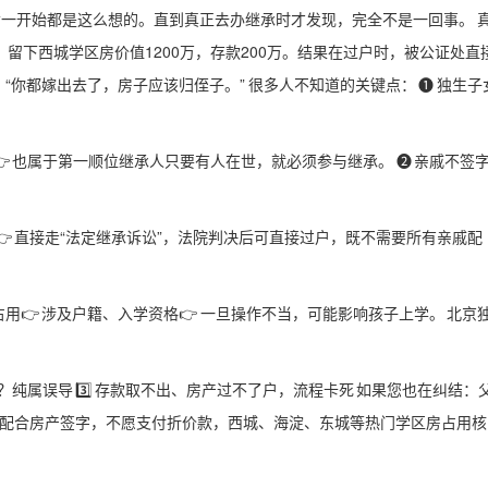
女一开始都是这么想的。直到真正去办继承时才发现，完全不是一回事。 
留下西城学区房价值1200万，存款200万。结果在过户时，被公证处直
你都嫁出去了，房子应该归侄子。” 很多人不知道的关键点： ❶ 独生子女
）👉 也属于第一顺位继承人只要有人在世，就必须参与继承。 ❷ 亲戚不签
 直接走“法定继承诉讼”，法院判决后可直接过户，既不需要所有亲戚配
占用👉 涉及户籍、入学资格👉 一旦操作不当，可能影响孩子上学。 北京
承权”？纯属误导 3️⃣ 存款取不出、房产过不了户，流程卡死 如果您也在纠结：
不配合房产签字，不愿支付折价款，西城、海淀、东城等热门学区房占用核