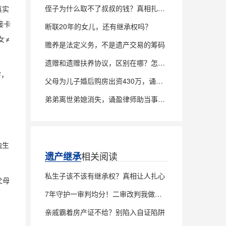
侄子为什么取不了叔叔的钱？真相扎心了
真实
接卡
断联20年的女儿，还有继承权吗？
 ≠
赡养是法定义务，不是遗产交易的筹码
遗赠和遗赠扶养协议，区别在哪？怎么签才稳？
字，
父母为儿子婚后购房出资430万，诵盈律师助当事人追回全部款项
弟弟离世弟媳消失，诵盈律师助当事人诉讼确权，锁定父亲房产100%继承权
独生
相关阅读
遗产继承
私生子该不该有继承权？真相让人扎心
父母
7年守护一审判均分！二审改判我做对了什么
亲戚霸着房产证不给？别陷入自证陷阱