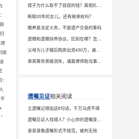
侄子为什么取不了叔叔的钱？真相扎心了
为
：
断联20年的女儿，还有继承权吗？
 目
赡养是法定义务，不是遗产交易的筹码
产归
遗赠和遗赠扶养协议，区别在哪？怎么签才稳？
本房
父母为儿子婚后购房出资430万，诵盈律师助当事人追回全部款项
别加
弟弟离世弟媳消失，诵盈律师助当事人诉讼确权，锁定父亲房产100%继承权
“没
迁
的：
人
相关阅读
遗嘱见证
，不

立遗嘱记得加这8句话，千万马虎不得
”
遗嘱见证人找错人？小心你的遗嘱变废纸
录音录像遗嘱形式不规范，被判无效