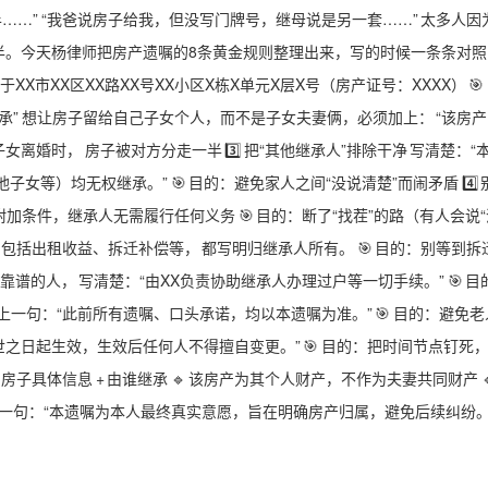
……” “我爸说房子给我，但没写门牌号，继母说是另一套……” 太多人因
半。今天杨律师把房产遗嘱的8条黄金规则整理出来，写的时候一条条对照
于XX市XX区XX路XX号XX小区X栋X单元X层X号（房产证号：XXXX） 🎯
独继承” 想让房子留给自己子女个人，而不是子女夫妻俩，必须加上： “该房
女离婚时， 房子被对方分走一半 3️⃣ 把“其他继承人”排除干净 写清楚：“
等）均无权继承。” 🎯 目的：避免家人之间“没说清楚”而闹矛盾 4️⃣ 
何附加条件，继承人无需履行任何义务 🎯 目的：断了“找茬”的路（有人会说
进去 包括出租收益、拆迁补偿等， 都写明归继承人所有。 🎯 目的：别等到拆
个靠谱的人， 写清楚：“由XX负责协助继承人办理过户等一切手续。” 🎯 目
 加上一句：“此前所有遗嘱、口头承诺，均以本遗嘱为准。” 🎯 目的：避免老
去世之日起生效，生效后任何人不得擅自变更。” 🎯 目的：把时间节点钉死
 房子具体信息 + 由谁继承 🔹 该房产为其个人财产，不作为夫妻共同财产 
补一句：“本遗嘱为本人最终真实意愿，旨在明确房产归属，避免后续纠纷。