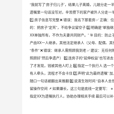
“我就写了‘房子归儿子’，结果儿子离婚，儿媳分走一半
遗嘱里一句话没写对，辛苦攒下的家产被外人分走一
1️⃣ 房子信息写完整 ❌ 错误：我名下那套房 ✅ 正确：位
的：把房子“定死”，不给争议留空子 2️⃣ 明确是“单
XX单独所有，不作为夫妻共同财产。” 🎯 目的：防止子
产由XX一人继承，其他法定继承人（父母、配偶、其他子女
“条件” ❌ 错误：继承人需照顾我到老 ✅ 建议：无任
照顾好”然后争遗产） 5️⃣ 连房子的“延伸权益”也写
了才发现，钱被其他人盯上 6️⃣ 指定一个执行人 选一
有人牵头，流程才不会卡住 7️⃣ 声明“此为最终遗嘱”
随口一句话被翻出来推翻 8️⃣ 说清生效时间 “自本人
留操作空间 📌 如果嫌长，这三句是底线一定要写： 🔹
指定XX为遗嘱执行人，协助办理相关手续 最后可以