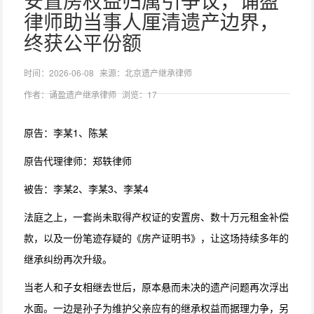
安置房权益归属引争议，诵盈
律师助当事人厘清遗产边界，
终获公平份额
时间：2026-06-08
来源：北京遗产继承律师
作者：诵盈遗产继承律师
浏览：17
原告：李某1、陈某
原告代理律师：郑轶律师
被告：李某2、李某3、李某4
法庭之上，一套尚未取得产权证的安置房、数十万元租金补偿
款，以及一份笔迹存疑的《房产证明书》，让这场持续多年的
继承纠纷再次升级。
当老人和子女相继去世后，原本悬而未决的遗产问题再次浮出
水面。一边是孙子为维护父亲应有的继承权益而据理力争，另