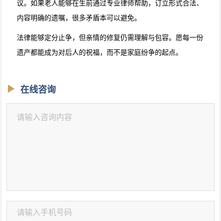
议。如果老人能够在生前通过专业律师帮助，订立形式合法、
内容明确的遗嘱，很多矛盾本可以避免。
法律能够定分止争，但亲情的修复仍需理解与包容。愿每一份
遗产都能成为对后人的祝福，而不是家庭纷争的起点。
在线咨询