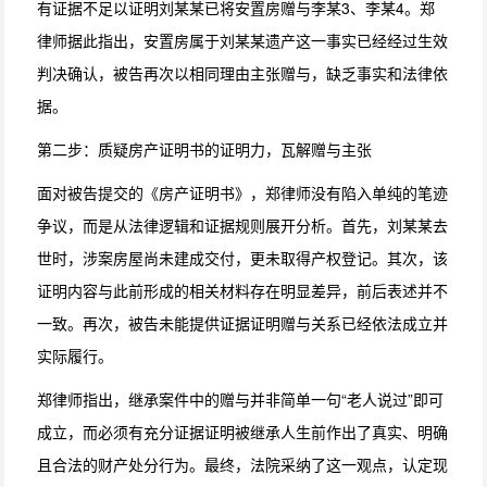
有证据不足以证明刘某某已将安置房赠与李某3、李某4。郑
律师据此指出，安置房属于刘某某遗产这一事实已经经过生效
判决确认，被告再次以相同理由主张赠与，缺乏事实和法律依
据。
第二步：质疑房产证明书的证明力，瓦解赠与主张
面对被告提交的《房产证明书》，郑律师没有陷入单纯的笔迹
争议，而是从法律逻辑和证据规则展开分析。首先，刘某某去
世时，涉案房屋尚未建成交付，更未取得产权登记。其次，该
证明内容与此前形成的相关材料存在明显差异，前后表述并不
一致。再次，被告未能提供证据证明赠与关系已经依法成立并
实际履行。
郑律师指出，继承案件中的赠与并非简单一句“老人说过”即可
成立，而必须有充分证据证明被继承人生前作出了真实、明确
且合法的财产处分行为。最终，法院采纳了这一观点，认定现