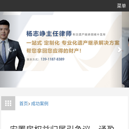
菜单
首页
>
成功案例