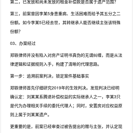
第二，已发放和尚未发放的租金补偿款是否属于遗产范围？
第三，前案曾因李某5身患重病、生活困难而给予其五分之二
份额。如今李某5已经去世，其转继承人能否继续主张该特殊
份额？
03、办案经过
郑轶律师并没有陷入对房产证明书真伪的无谓纠缠，而是从法
律逻辑和证据规则入手，构建了清晰的代理思路。
第一步：追溯前案判决，锁定案件基础事实
郑轶律师首先仔细研究2019年的生效判决。发现判决已经明
确认定：刘某某系腾退补偿权益的实际继承人之一，李某3只
是代为办理相关手续的委托代理人；同时，安置房对应权益原
则上属于刘某某遗产。
更重要的是，前案已经审查过被告提出的赠与主张，并认定现